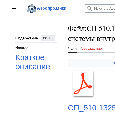
Перейти
к
Аэропро.Вики
Главное меню
содержанию
Файл
:
СП 510.1
системы внутр
Содержание
скрыть
Начало
Файл
Обсуждение
Краткое
Ф
описание
СП_510.1325