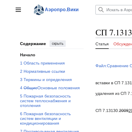
Перейти
к
Аэропро.Вики
Главное меню
содержанию
СП 7.1313
Содержание
скрыть
Статья
Обсужде
Начало
1 Область применения
Файл:Сравнение С
2 Нормативные ссылки
3 Термины и определения
вставки в СП 7.1
4
Общие
Основные положения
удаления из СП 7
5 Пожарная безопасность
систем теплоснабжения и
отопления
СП 7.13130.
2009
2
6 Пожарная безопасность
систем вентиляции и
кондиционирования
7 Противодымная вентиляция