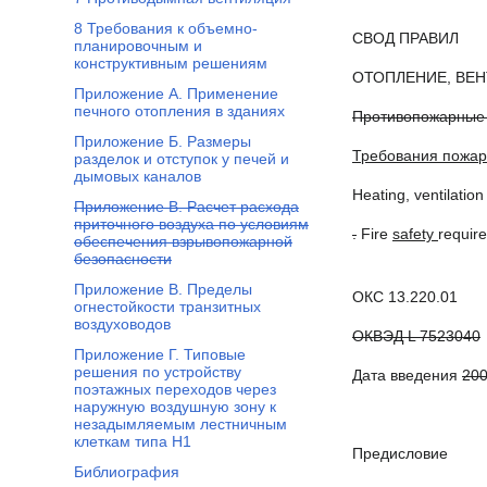
8 Требования к объемно-
СВОД ПРАВИЛ
планировочным и
конструктивным решениям
ОТОПЛЕНИЕ, ВЕ
Приложение А. Применение
печного отопления в зданиях
Противопожарные
Приложение Б. Размеры
Требования пожар
разделок и отступок у печей и
дымовых каналов
Heating, ventilation
Приложение В. Расчет расхода
приточного воздуха по условиям
.
Fire
safety
requir
обеспечения взрывопожарной
безопасности
Приложение В. Пределы
ОКС 13.220.01
огнестойкости транзитных
воздуховодов
ОКВЭД L 7523040
Приложение Г. Типовые
решения по устройству
Дата введения
200
поэтажных переходов через
наружную воздушную зону к
незадымляемым лестничным
клеткам типа H1
Предисловие
Библиография