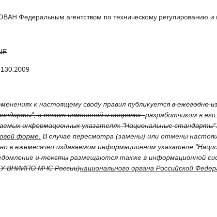
АН Федеральным агентством по техническому регулированию и 
ЫЕ
3130.2009
менениях к настоящему своду правил публикуется
в ежегодно 
андарты", а текст изменений и поправок -
разработчиком в его
ваемых информационных указателях "Национальные стандарты"
овой форме.
В случае пересмотра (замены) или отмены настоя
ано в ежемесячно издаваемом информационном указателе "Нац
едомление
и тексты
размещаются также в информационной сис
ГУ ВНИИПО МЧС России)
национального органа Российской Феде