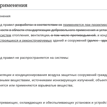
применения
енения
од правил
разработан в соответствии со
применяется при проектир
ности в области стандартизации добровольного применения и уста
 систем
отопления, вентиляции
, в том числе противодымной,
и кон
 строящихся и реконструируемых
зданий и сооружений
(далее - зда
д правил не распространяется на системы:
нтиляции и кондиционирования воздуха защитных сооружений граж
ивными веществами, источниками ионизирующих излучений; объект
анятся или применяются взрывчатые вещества;
агревающих, охлаждающих и обеспыливающих установок и устройств