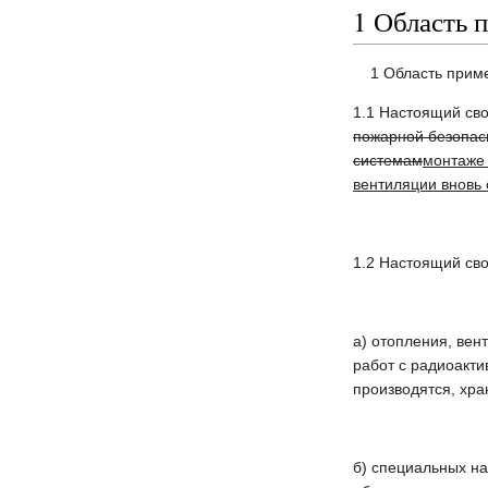
1 Область 
1 Область прим
1.1 Настоящий св
пожарной безопас
системам
монтаже
вентиляции вновь
1.2 Настоящий сво
а) отопления, ве
работ с радиоакт
производятся, хр
б) специальных н