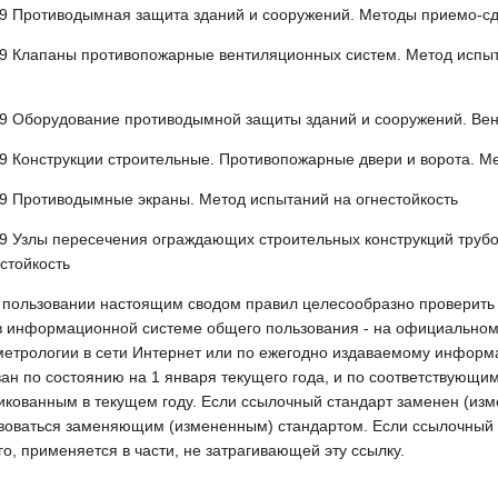
9 Противодымная защита зданий и сооружений. Методы приемо-сд
9 Клапаны противопожарные вентиляционных систем. Метод испыт
9 Оборудование противодымной защиты зданий и сооружений. Вент
9 Конструкции строительные. Противопожарные двери и ворота. М
9 Противодымные экраны. Метод испытаний на огнестойкость
9 Узлы пересечения ограждающих строительных конструкций труб
стойкость
 пользовании настоящим сводом правил целесообразно проверить 
в информационной системе общего пользования - на официальном 
метрологии в сети Интернет или по ежегодно издаваемому информ
ван по состоянию на 1 января текущего года, и по соответству
икованным в текущем году. Если ссылочный стандарт заменен (из
твоваться заменяющим (измененным) стандартом. Если ссылочный с
го, применяется в части, не затрагивающей эту ссылку.