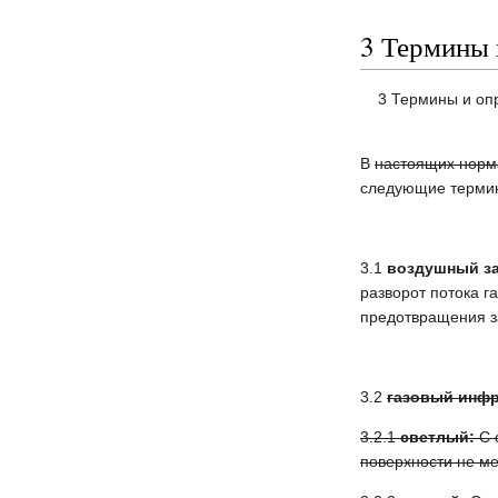
3 Термины 
3 Термины и оп
В
настоящих норма
следующие терм
3.1
воздушный за
разворот потока г
предотвращения 
3.2
газовый инфр
3.2.1
светлый:
С 
поверхности не ме