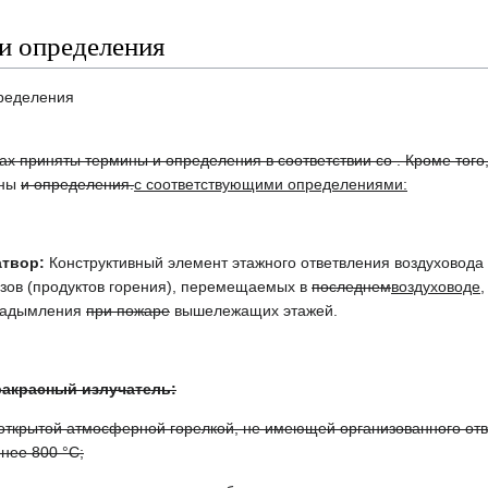
и определения
ределения
х приняты термины и определения в соответствии со . Кроме того
ины
и определения.
с соответствующими определениями:
твор:
Конструктивный элемент этажного ответвления воздуховода
азов (продуктов горения), перемещаемых в
последнем
воздуховоде
задымления
при пожаре
вышележащих этажей.
акрасный излучатель:
открытой атмосферной горелкой, не имеющей организованного отв
нее 800 °С;