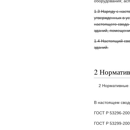
оборудования; асп
1.3 Наряду с нас
утвержденных в у
настоящего свода
зданий, помещени
1.4 Настоящий сво
зданий.
2 Норматив
2 Нормативные 
В настоящем свод
ГОСТ Р 53296-200
ГОСТ Р 53299-200