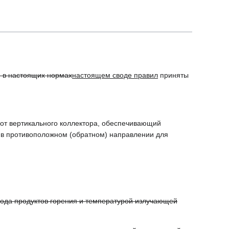
, в настоящих нормах
настоящем своде правил
приняты
 от вертикального коллектора, обеспечивающий
, в противоположном (обратном) направлении для
ода продуктов горения и температурой излучающей