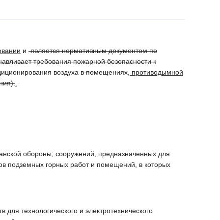
овании
и
является нормативным документом по
навливает требования пожарной безопасности к
диционирования воздуха
в помещениях
, противодымной
ния).
.
данской обороны; сооружений, предназначенных для
ов подземных горных работ и помещений, в которых
 для технологического и электротехнического