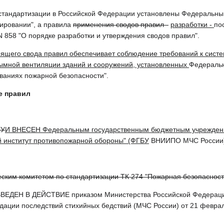
тандартизации в Российской Федерации установлены Федеральным 
лировании", а правила
применения сводов правил -
разработки -
по
 N 858 "О порядке разработки и утверждения сводов правил".
ящего свода правил обеспечивает соблюдение требований к систе
дымной вентиляции зданий и сооружений, установленных
Федеральн
ваниях пожарной безопасности".
е правил
ГУ
И ВНЕСЕН Федеральным государственным бюджетным учреждение
й институт противопожарной обороны" (ФГБУ
ВНИИПО МЧС России
ким комитетом по стандартизации ТК 274 "Пожарная безопасност
ЕДЕН В ДЕЙСТВИЕ приказом Министерства Российской Федерации
дации последствий стихийных бедствий (МЧС России) от 21 феврал