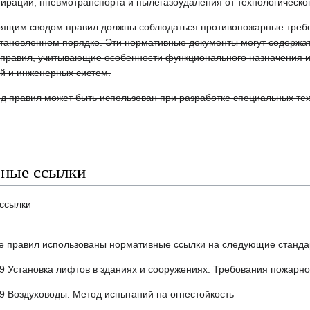
ирации, пневмотранспорта и пылегазоудаления от технологическо
тоящим сводом правил должны соблюдаться противопожарные требо
становленном порядке. Эти нормативные документы могут содержа
 правил, учитывающие особенности функционального назначения 
й и инженерных систем.
д правил может быть использован при разработке специальных тех
ные ссылки
ссылки
е правил использованы нормативные ссылки на следующие станда
9 Установка лифтов в зданиях и сооружениях. Требования пожарно
9 Воздуховоды. Метод испытаний на огнестойкость