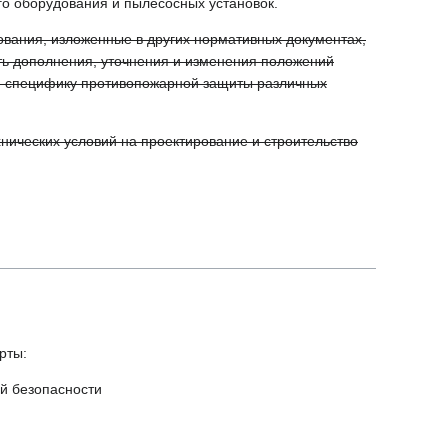
го оборудования и пылесосных установок.
вания, изложенные в других нормативных документах,
ть дополнения, уточнения и изменения положений
и специфику противопожарной защиты различных
нических условий на проектирование и строительство
рты:
й безопасности