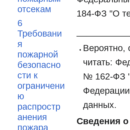
отсекам
184-ФЗ "О т
6
__________
Требовани
я
Вероятно, 
пожарной
читать: Фе
безопасно
сти к
№ 162-ФЗ "
ограничени
Федерации"
ю
данных.
распростр
анения
Сведения о
пожара