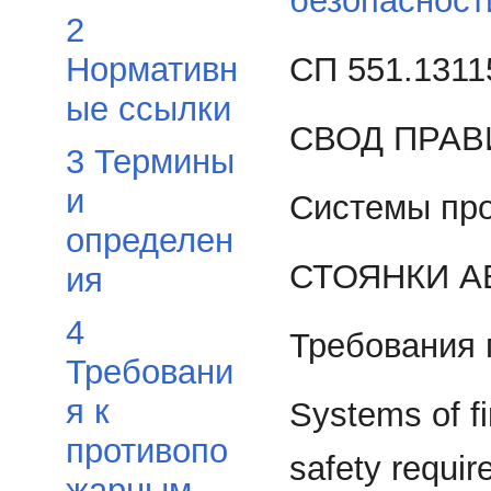
безопасност
2
СП 551.1311
Нормативн
ые ссылки
СВОД ПРАВ
3 Термины
и
Системы пр
определен
СТОЯНКИ 
ия
4
Требования 
Требовани
я к
Systems of fi
противопо
safety requi
жарным