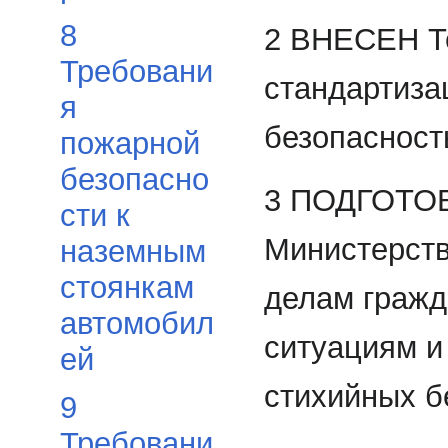
8
2 ВНЕСЕН Те
Требовани
стандартиза
я
безопасност
пожарной
безопасно
3 ПОДГОТОВ
сти к
Министерств
наземным
стоянкам
делам гражд
автомобил
ситуациям и
ей
стихийных б
9
Требовани