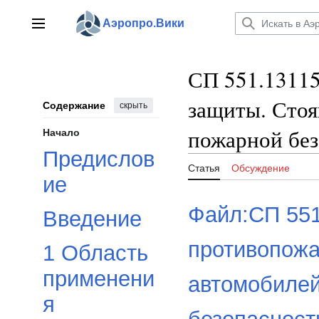
Перейти
к
Аэропро.Вики
Главное меню
содержанию
СП 551.1311
защиты. Стоя
Содержание
скрыть
пожарной бе
Начало
Предислов
Статья
Обсуждение
ие
Файл:СП 551
Введение
противопожа
1 Область
применени
автомобилей
я