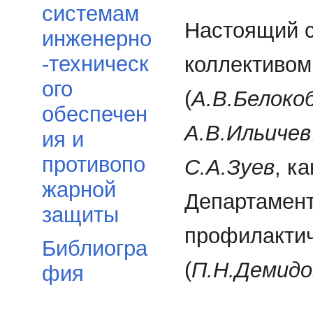
системам
Настоящий с
инженерно
-техническ
коллективо
ого
(
А.В.Белоко
обеспечен
А.В.Ильичев
ия и
противопо
С.А.Зуев
, к
жарной
Департамент
защиты
профилакти
Библиогра
(
П.Н.Демидо
фия