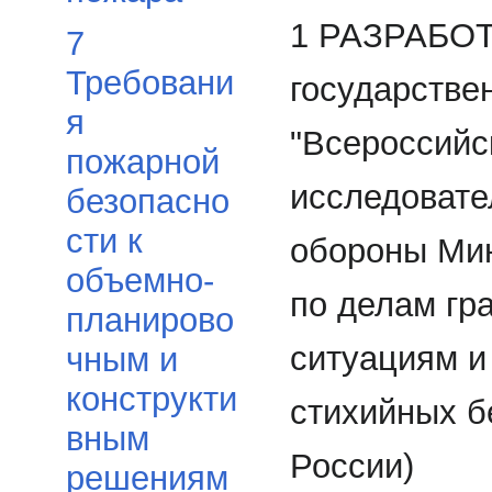
1 РАЗРАБО
7
Требовани
государств
я
"Всероссийс
пожарной
исследовате
безопасно
сти к
обороны Мин
объемно-
по делам гр
планирово
ситуациям и
чным и
конструкти
стихийных 
вным
России)
решениям