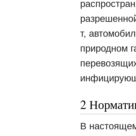
распростран
разрешенной
т, автомоби
природном г
перевозящих
инфицирующ
2 Нормати
В настоящем