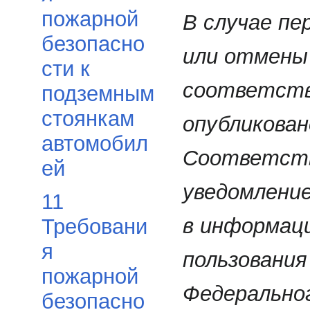
пожарной
В случае пе
безопасно
или отмены
сти к
соответств
подземным
стоянкам
опубликован
автомобил
Соответст
ей
уведомлени
11
в информац
Требовани
я
пользования
пожарной
Федерально
безопасно