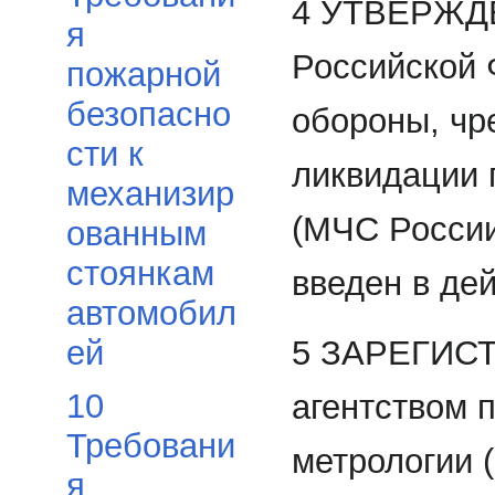
4 УТВЕРЖДЕ
я
Российской 
пожарной
безопасно
обороны, чр
сти к
ликвидации 
механизир
(МЧС России)
ованным
стоянкам
введен в дей
автомобил
5 ЗАРЕГИС
ей
10
агентством 
Требовани
метрологии 
я