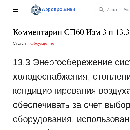
Перейти
к
Аэропро.Вики
Главное меню
содержанию
Комментарии СП60 Изм 3 п 13.3
Статья
Обсуждение
13.3 Энергосбережение сис
холодоснабжения, отоплени
кондиционирования воздуха
обеспечивать за счет выбо
оборудования, использова