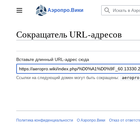
Перейти
к
Аэропро.Вики
Главное меню
содержанию
Сокращатель URL-адресов
Вставьте длинный URL-адрес сюда
Ссылки на следующий домен могут быть сокращены:
aeropro
Политика конфиденциальности
О Аэропро.Вики
Отказ от ответс