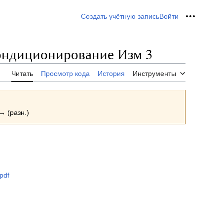
Создать учётную запись
Войти
Персон
кондиционирование Изм 3
Читать
Просмотр кода
История
Инструменты
→ (разн.)
pdf