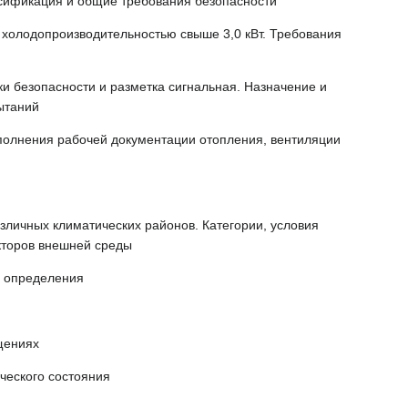
ссификация и общие требования безопасности
 холодопроизводительностью свыше 3,0 кВт. Требования
ки безопасности и разметка сигнальная. Назначение и
ытаний
полнения рабочей документации отопления, вентиляции
личных климатических районов. Категории, условия
акторов внешней среды
и определения
щениях
ческого состояния