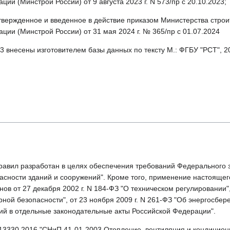
ции (Минстрой России) от 9 августа 2023 г. N 573/пр c 20.10.2023;
твержденное и введенное в действие приказом Министерства строи
ции (Минстрой России) от 31 мая 2024 г. № 365/пр с 01.07.2024
 3 внесены изготовителем базы данных по тексту М.: ФГБУ "РСТ", 2
авил разработан в целях обеспечения требований Федерального за
асности зданий и сооружений". Кроме того, применение настояще
ов от 27 декабря 2002 г. N 184-ФЗ "О техническом регулировании"
ной безопасности", от 23 ноября 2009 г. N 261-ФЗ "Об энергосбе
ий в отдельные законодательные акты Российской Федерации".
13330.2016 "СНиП 41-01-2003 Отопление, вентиляция и кондицион