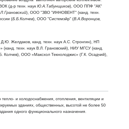
ВОК (д-р техн. наук
Ю.А.Табунщиков
), ООО ППФ "АК"
.Л.Грановский
), ООО "ЗВО "ИННОВЕНТ" (канд. техн.
ссии (
Б.Б.Колчев
), ООО "Системэйр" (
В.А.Воронцов,
.Ю. Желдаков, канд. техн. наук А.С. Стронгин), НП
(канд. техн. наук В.Л. Грановский), НИУ МГСУ (канд.
.Б. Колчев), ООО «Максхол Текнолоджис» (Г.К. Осадчий),
 тепло- и холодоснабжения, отопления, вентиляции и
тируемых зданиях, общественных, высотой не более 50
 здания одного функционального назначения.