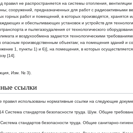
од правил не распространяется на системы отопления, вентиляции
оны; сооружений, предназначенных для работ с радиоактивными в
ых горных работ и помещений, в которых производятся, хранятся 
аждающих и обеспыливающих установок и устройств для технологич
транспорта и пылегазоудаления от технологического оборудовани
лимата и воздухообмена задаются технологическими требованиями
] к опасным производственным объектам; на помещения зданий и 
ожение 1, пункты 1) и 6)], на помещения, в которых осуществляе
зу [14].
ция, Изм. № 3).
ные ссылки
е правил использованы нормативные ссылки на следующие докуме
14 Система стандартов безопасности труда. Шум. Общие требован
Система стандартов безопасности труда. Общие санитарно-гигиени