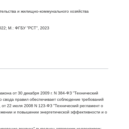
тельства и жилищно-коммунального хозяйства
022; М.: ФГБУ "РСТ", 2023
кона от 30 декабря 2009 г. N 384-ФЗ "Технический
го свода правил обеспечивает соблюдение требований
, от 22 июля 2008 N 123-ФЗ "Технический регламент о
режении и повышении энергетической эффективности и о
ирование воздуха" выполнен авторским коллективом: