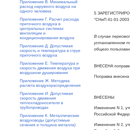
Приложение В. Минимальный
расход наружного воздуха на
одного человека
5 ЗАРЕГИСТРИРОВА
Приложение Г. Расчет расхода
"СНиП 41-01-2003
приточного воздуха в
центральных системах
вентиляции и
В случае пересмо
кондиционирования воздуха
установленном п
Приложение Д. Допустимая
общего пользован
скорость и температура в струе
приточного воздуха
Приложение Е. Температура и
ВНЕСЕНА поправк
скорость движения воздуха при
воздушном душировании
Поправка внесена
Приложение Ж. Методика
расчета воздухораспределения
Приложение И. Допустимая
ВНЕСЕНЫ:
скорость движения
теплохладоносителя в
трубопроводах
Изменение N 1, ут
Российской Федера
Приложение К. Металлические
воздуховоды (допустимые
Изменение N 2, ут
сечения и толщина металла)