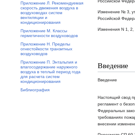
Российской Федера
Приложение Л. Рекомендуемая
скорость движения воздуха в
Изменение № 3, у
воздуховодах систем
вентиляции и
Российской Федера
кондиционирования
Изменения N 1, 2,
Приложение М. Классы
герметичности воздуховодов
Приложение Н. Пределы
огнестойкости транзитных
воздуховодов
Приложение П. Энтальпия и
Введение
влагосодержание наружного
воздуха в теплый период года
для расчета систем
Введение
кондиционирования
Библиография
Настоящий свод пр
регламент о безоп
Федеральных закон
требованиях пожар
внесении изменен
Пересмотр СП 60.