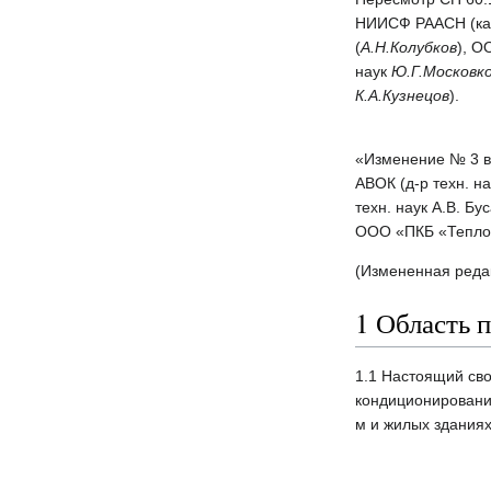
НИИСФ РААСН (кан
(
А.Н.Колубков
), О
наук
Ю.Г.Московк
К.А.Кузнецов
).
«Изменение № 3 вы
АВОК (д-р техн. н
техн. наук А.В. Б
ООО «ПКБ «Теплоэн
(Измененная редак
1 Область 
1.1 Настоящий сво
кондиционировани
м и жилых зданиях