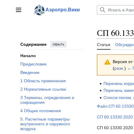
Отобразить/Скрыть подраздел 7 Вентиляция, кондиционирование воздуха и воздушное отопление
Отобразить/Скрыть подраздел 11 Электроснабжение и автоматизация систем отопления, вентиляции и кондиционирования воздуха
Перейти
Отобразить/Скрыть подраздел 6 Внутренние системы теплоснабжения и отопления
к
Аэропро.Вики
Главное меню
содержанию
СП 60.133
Содержание
скрыть
Статья
Обсужде
Начало
Версия от 
Предисловие
(
разн.
)
← 
Введение
1 Область применения
Перечень корр
2 Нормативные ссылки
Перечень заме
Список писем,
3 Термины, определения и
сокращения
Файл:СП 60.13330
4 Общие положения
СП 60.13330.2020 
5. Расчетные параметры
внутреннего и наружного
СП 60.13330.2020
воздуха