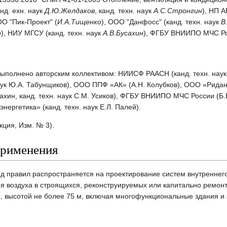
д. ехн. наук
Д.Ю.Желдаков
, канд. техн. наук
А.С.Стронгин
), НП А
ОО "Пик-Проект" (
И.А.Тищенко
), ООО "Данфосс" (канд. техн. наук
В
о
), НИУ МГСУ (канд. техн. наук
А.В.Бусахин
), ФГБУ ВНИИПО МЧС Ро
полнено авторским коллективом: НИИСФ РААСН (канд. техн. наук Д
аук Ю.А. Табунщиков), ООО ППФ «АК» (А.Н. Колубков), ООО «Ридан» 
усахин, канд. техн. наук С.М. Усиков), ФГБУ ВНИИПО МЧС России (Б
ергетика» (канд. техн. наук Е.Л. Палей).
ция, Изм. № 3).
применения
д правил распространяется на проектирование систем внутреннего
я воздуха в строящихся, реконструируемых или капитально ремон
, высотой не более 75 м, включая многофункциональные здания и