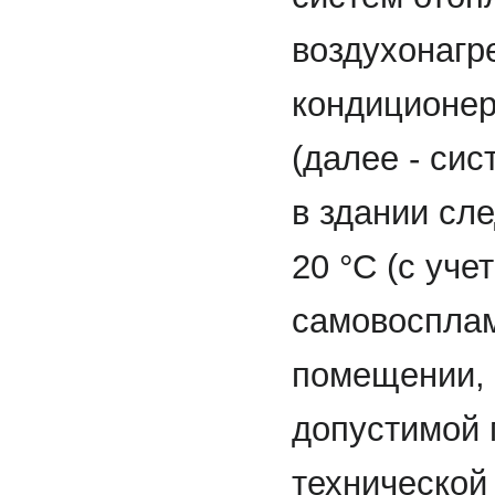
воздухонагр
кондиционер
(далее - си
в здании сл
20 °С (с уче
самовосплам
помещении, 
допустимой 
технической