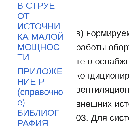
В СТРУЕ
ОТ
ИСТОЧНИ
в) нормируе
КА МАЛОЙ
МОЩНОС
работы обор
ТИ
теплоснабже
ПРИЛОЖЕ
кондиционир
НИЕ Р
вентиляцион
(справочно
е).
внешних ист
БИБЛИОГ
03. Для сис
РАФИЯ