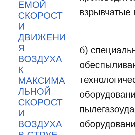
ЕМОЙ
взрывчатые 
СКОРОСТ
И
ДВИЖЕНИ
Я
б) специаль
ВОЗДУХА
обеспыливаю
К
технологичес
МАКСИМА
ЛЬНОЙ
оборудовани
СКОРОСТ
пылегазоуда
И
оборудовани
ВОЗДУХА
В СТРУЕ