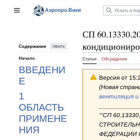
Перейти
к
Аэропро.Вики
Главное меню
содержанию
СП 60.13330.2
кондициониро
Содержание
скрыть
Начало
Статья
Обсуждение
ВВЕДЕНИ
Версия от 15:
Е
(Новая стран
1
вентиляция и
ОБЛАСТЬ
____________
'''СП 60.1333
ПРИМЕНЕ
СТРОИТЕЛЬН
НИЯ
ФЕДЕРАЦИИ О