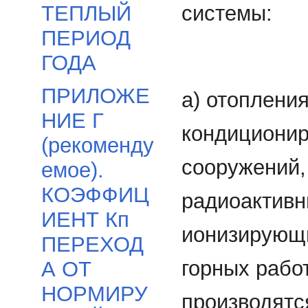
системы:
ТЕПЛЫЙ
ПЕРИОД
ГОДА
ПРИЛОЖЕ
а) отопления
НИЕ Г
кондиционир
(рекоменду
сооружений,
емое).
КОЭФФИЦ
радиоактивн
ИЕНТ Кп
ионизирующи
ПЕРЕХОД
горных рабо
А ОТ
НОРМИРУ
производятс