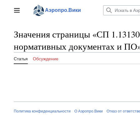
Перейти
к
Аэропро.Вики
Главное меню
содержанию
Значения страницы «СП 1.13130
нормативных документах и ПО
Статья
Обсуждение
Политика конфиденциальности
О Аэропро.Вики
Отказ от ответств