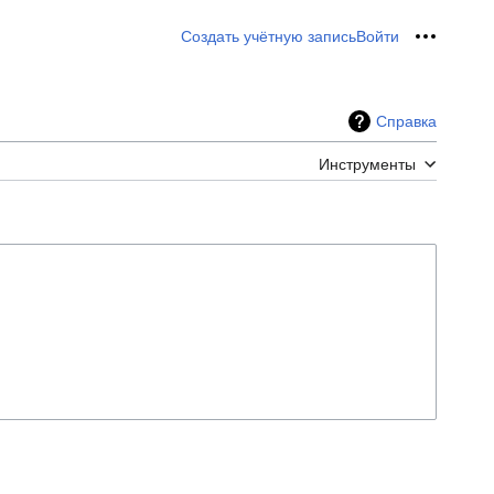
Создать учётную запись
Войти
Персон
Справка
Инструменты